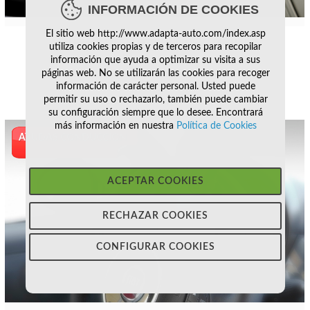
INFORMACIÓN DE COOKIES
El sitio web http://www.adapta-auto.com/index.asp
ACELERADORES ELECTRONICOS Y MANUALES
utiliza cookies propias y de terceros para recopilar
información que ayuda a optimizar su visita a sus
páginas web. No se utilizarán las cookies para recoger
información de carácter personal. Usted puede
año de matriculación :
permitir su uso o rechazarlo, también puede cambiar
Km:
su configuración siempre que lo desee. Encontrará
más información en nuestra
Política de Cookies
AYUDAS CONDUCCION
ACEPTAR COOKIES
RECHAZAR COOKIES
CONFIGURAR COOKIES