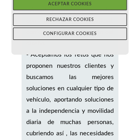
ACEPTAR COOKIES
- Adapta y transforma vehículos
RECHAZAR COOKIES
con la máxima seguridad,
confort y mínima alteración del
CONFIGURAR COOKIES
diseño.
- Aceptamos los retos que nos
proponen nuestros clientes y
buscamos las mejores
soluciones en cualquier tipo de
vehículo, aportando soluciones
a la independencia y movilidad
diaria de muchas personas,
cubriendo así , las necesidades