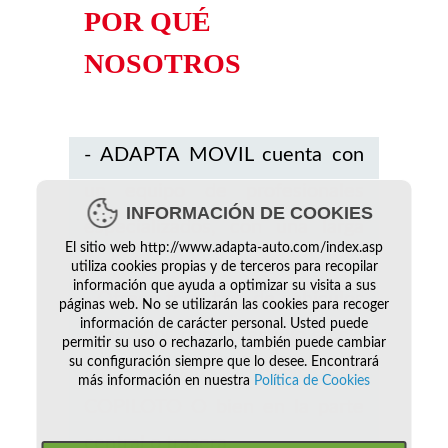
POR QUÉ
NOSOTROS
- ADAPTA MOVIL cuenta con
un equipo de profesionales
INFORMACIÓN DE COOKIES
especializados, con una larga
El sitio web http://www.adapta-auto.com/index.asp
experiencia en el sector.
utiliza cookies propias y de terceros para recopilar
información que ayuda a optimizar su visita a sus
- Ofrece todo tipo de vehículos
páginas web. No se utilizarán las cookies para recoger
información de carácter personal. Usted puede
adaptados con un amplio stock,
permitir su uso o rechazarlo, también puede cambiar
su configuración siempre que lo desee. Encontrará
tanto para CONDUCIR,
más información en nuestra
Política de Cookies
COPILOTO O bien en la parte
central o trasera.