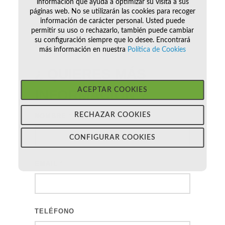
información que ayuda a optimizar su visita a sus
páginas web. No se utilizarán las cookies para recoger
entre plataformas laterales, traseras, bajo
información de carácter personal. Usted puede
permitir su uso o rechazarlo, también puede cambiar
suelo, etc…
su configuración siempre que lo desee. Encontrará
más información en nuestra
Política de Cookies
¿ QUIERES MÁS
ACEPTAR COOKIES
INFORMACIÓN
?
RECHAZAR COOKIES
NOMBRE
*
CONFIGURAR COOKIES
EMAIL
*
TELÉFONO