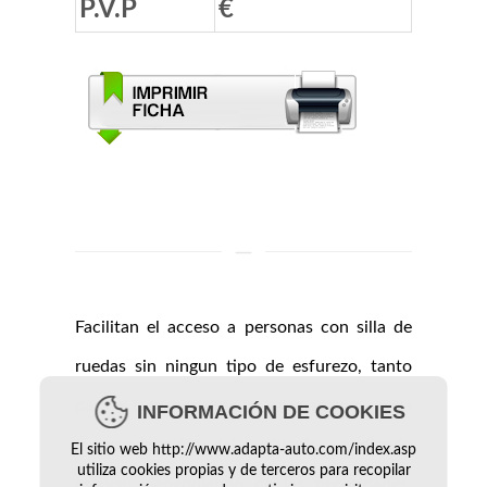
P.V.P
€
Facilitan el acceso a personas con silla de
ruedas sin ningun tipo de esfurezo, tanto
para el transporte de las mismas como para
INFORMACIÓN DE COOKIES
la conducción del vehículo, pudiendo
El sitio web http://www.adapta-auto.com/index.asp
utiliza cookies propias y de terceros para recopilar
escoger dependiendo de las necesidades,