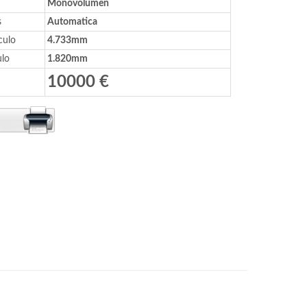
Monovolumen
s
Automatica
culo
4.733mm
ulo
1.820mm
10000 €