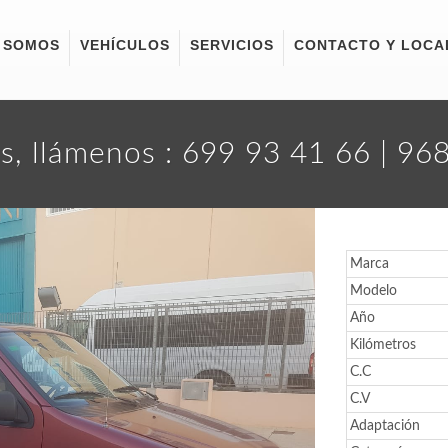
 SOMOS
VEHÍCULOS
SERVICIOS
CONTACTO Y LOCA
s, llámenos : 699 93 41 66 | 9
Marca
Modelo
Año
Kilómetros
C.C
C.V
Adaptación