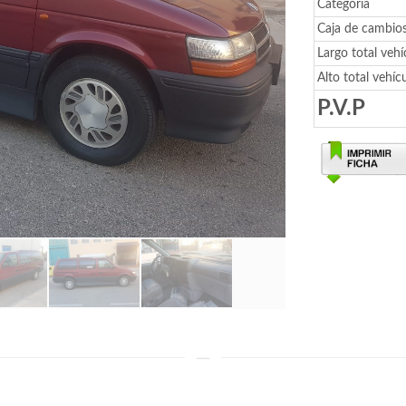
Categoría
Caja de cambio
Largo total vehí
Alto total vehíc
P.V.P