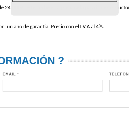
de 24.000€. Este coche esta preparada para ir de conductor
con un año de garantia. Precio con el I.V.A al 4%.
FORMACIÓN
?
EMAIL
TELÉFO
*