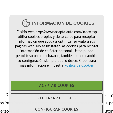
INFORMACIÓN DE COOKIES
El sitio web http://www.adapta-auto.com/index.asp
utiliza cookies propias y de terceros para recopilar
información que ayuda a optimizar su visita a sus
páginas web. No se utilizarán las cookies para recoger
información de carácter personal. Usted puede
permitir su uso o rechazarlo, también puede cambiar
su configuración siempre que lo desee. Encontrará
más información en nuestra
Política de Cookies
ACEPTAR COOKIES
Dispone de rebaje de piso integral, puerta electrica, y
RECHAZAR COOKIES
dos interiores y el no tener que sacarla cuando no viaja la 
CONFIGURAR COOKIES
uerzo en el interior del vehi­culo obteniendo una total aut