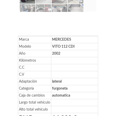
Marca
MERCEDES
Modelo
VITO 112 CDI
Año
2002
Kilómetros
C.C
C.V
Adaptación
lateral
Categoría
furgoneta
Caja de cambios
automatica
Largo total vehículo
Alto total vehículo