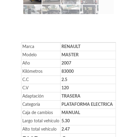
Marca
RENAULT
Modelo
MASTER
Año
2007
Kilómetros
83000
C.C
2.5
C.V
120
Adaptación
TRASERA
Categoría
PLATAFORMA ELECTRICA
Caja de cambios
MANUAL
Largo total vehículo
5.30
Alto total vehículo
2.47