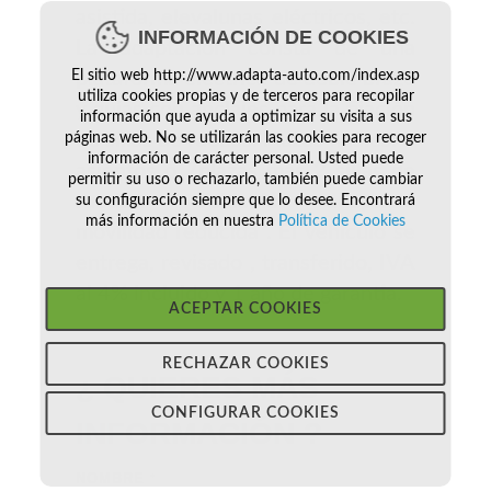
asistida, elevalunas eléctricos, etc.
INFORMACIÓN DE COOKIES
La adaptación consta de una
El sitio web http://www.adapta-auto.com/index.asp
plataforma eléctrica de doble brazo
utiliza cookies propias y de terceros para recopilar
y guías con anclajes para la fijación
información que ayuda a optimizar su visita a sus
de sillas de ruedas. Plazas finales: 9
páginas web. No se utilizarán las cookies para recoger
información de carácter personal. Usted puede
asientos o 7plazas más 2 sillas de
permitir su uso o rechazarlo, también puede cambiar
ruedas. Vehiculo adaptado
su configuración siempre que lo desee. Encontrará
más información en nuestra
Política de Cookies
movilidad reducida . El vehiculo se
entrega, revisado , transferido, IVA
al 4% incluido y 1 año de garantia.
ACEPTAR COOKIES
RECHAZAR COOKIES
¿ QUIERES MÁS
CONFIGURAR COOKIES
INFORMACIÓN
?
NOMBRE
*