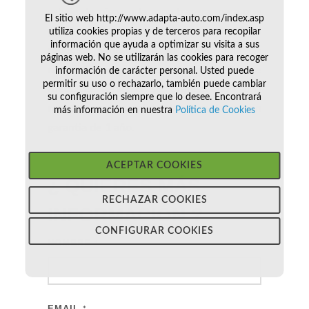
rebaje de piso en la zona trasera, para que
El sitio web http://www.adapta-auto.com/index.asp
pueda entrar un persona de movilidad
utiliza cookies propias y de terceros para recopilar
información que ayuda a optimizar su visita a sus
reducida sentada en su propia silla de
páginas web. No se utilizarán las cookies para recoger
ruedas. Plazas finales: 5 + 1 silla de
información de carácter personal. Usted puede
permitir su uso o rechazarlo, también puede cambiar
ruedas.El vehiculo se entrega con una
su configuración siempre que lo desee. Encontrará
revision muy completa de mecanica y con
más información en nuestra
Política de Cookies
garantia de 1 año.
ACEPTAR COOKIES
¿ QUIERES MÁS
RECHAZAR COOKIES
INFORMACIÓN
?
CONFIGURAR COOKIES
NOMBRE
*
EMAIL