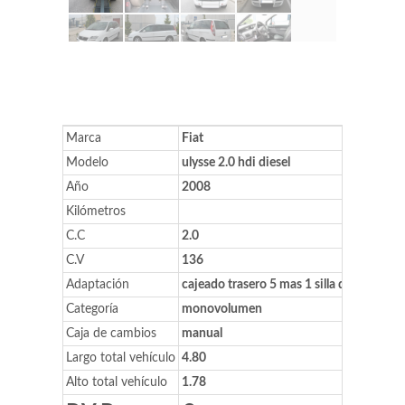
Marca
Fiat
Modelo
ulysse 2.0 hdi diesel
Año
2008
Kilómetros
C.C
2.0
C.V
136
Adaptación
cajeado trasero 5 mas 1 silla de ruedas
Categoría
monovolumen
Caja de cambios
manual
Largo total vehículo
4.80
Alto total vehículo
1.78