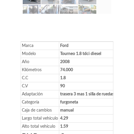
Marca
Ford
Modelo
Tourneo 1.8 tdci diesel
Año
2008
Kilómetros
74.000
C.C
1.8
C.V
90
Adaptación
trasera 3 mas 1 silla de ruedas o 5 plazas 
Categoría
furgoneta
Caja de cambios
manual
Largo total vehículo
4.29
Alto total vehículo
1.59