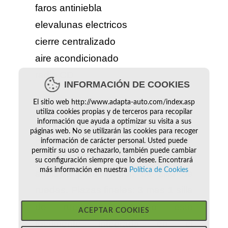
faros antiniebla
elevalunas electricos
cierre centralizado
aire acondicionado
radio CD
INFORMACIÓN DE COOKIES
El sitio web http://www.adapta-auto.com/index.asp
ADAPTACION
utiliza cookies propias y de terceros para recopilar
información que ayuda a optimizar su visita a sus
páginas web. No se utilizarán las cookies para recoger
Rebaje de suelo en la parte trasera
información de carácter personal. Usted puede
permitir su uso o rechazarlo, también puede cambiar
con rampa de acceso. Guias y
su configuración siempre que lo desee. Encontrará
más información en nuestra
Política de Cookies
anclajes para fijacion de silla de
ruedas. Plazas finales: 3 mas 1 silla
de ruedas quedando esta
ACEPTAR COOKIES
totalmente integrada en el