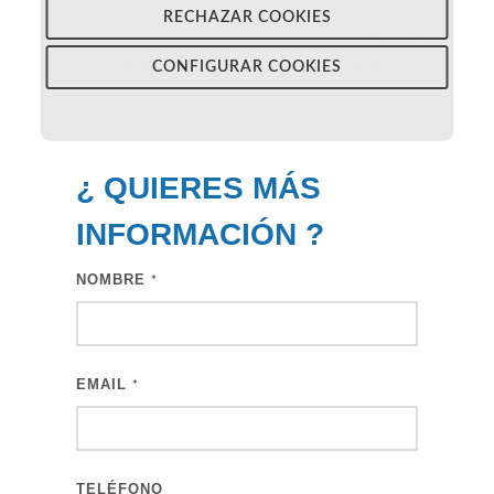
RECHAZAR COOKIES
habitaculo. Vehïculo homologado,
revisado, transferido, con 1 año de
CONFIGURAR COOKIES
garantia.
¿ QUIERES MÁS
INFORMACIÓN
?
NOMBRE
*
EMAIL
*
TELÉFONO