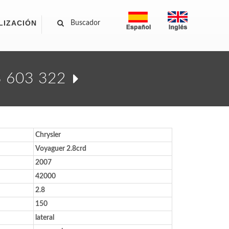
LIZACIÓN
Buscador
68 603 322
Chrysler
Voyaguer 2.8crd
2007
42000
2.8
150
lateral