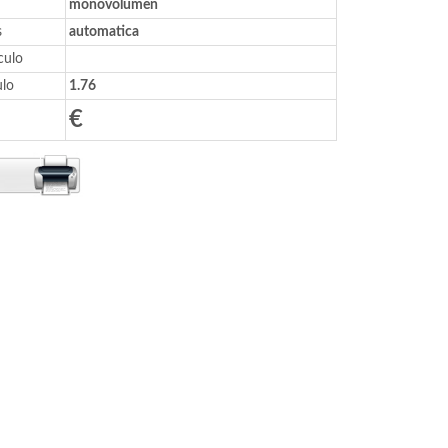
monovolumen
s
automatica
culo
ulo
1.76
€