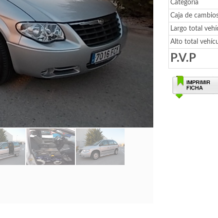
Categoría
Caja de cambio
Largo total vehí
Alto total vehíc
P.V.P