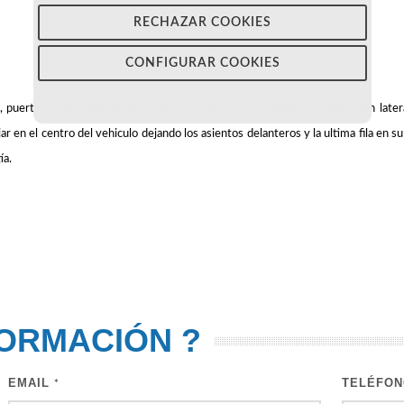
RECHAZAR COOKIES
CONFIGURAR COOKIES
, puerta y rampa lateral electrica escamoteable con bajada de suspensión latera
r en el centro del vehiculo dejando los asientos delanteros y la ultima fila en su
ía.
FORMACIÓN
?
EMAIL
TELÉFO
*