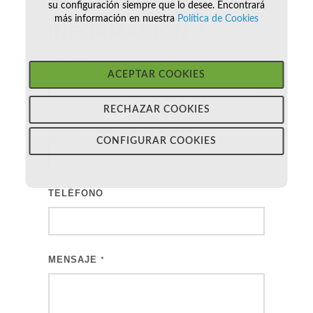
¿ QUIERES MÁS
su configuración siempre que lo desee. Encontrará
más información en nuestra
Política de Cookies
INFORMACIÓN
?
NOMBRE
*
ACEPTAR COOKIES
RECHAZAR COOKIES
EMAIL
*
CONFIGURAR COOKIES
TELÉFONO
MENSAJE
*