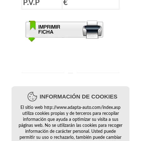
P.V.P
€
Este dispositivo permite cambiar la posición
INFORMACIÓN DE COOKIES
del pedal acelerador, de la derecha a la
El sitio web http://www.adapta-auto.com/index.asp
utiliza cookies propias y de terceros para recopilar
izquierda.
información que ayuda a optimizar su visita a sus
páginas web. No se utilizarán las cookies para recoger
información de carácter personal. Usted puede
permitir su uso o rechazarlo, también puede cambiar