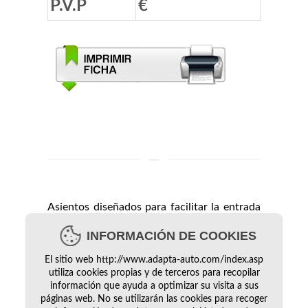
P.V.P
€
Asientos diseñados para facilitar la entrada
y salida de personas en los asientos del
INFORMACIÓN DE COOKIES
vehículo, pudiendo convertir éstos en su
El sitio web http://www.adapta-auto.com/index.asp
utiliza cookies propias y de terceros para recopilar
propia silla de ruedas, anulando así
información que ayuda a optimizar su visita a sus
páginas web. No se utilizarán las cookies para recoger
cualquier transferencia.