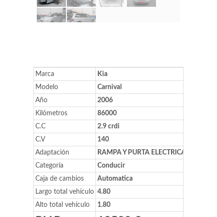
Marca
Kia
Modelo
Carnival
Año
2006
Kilómetros
86000
C.C
2.9 crdi
C.V
140
Adaptación
RAMPA Y PURTA ELECTRICA
Categoría
Conducir
Caja de cambios
Automatica
Largo total vehículo
4.80
Alto total vehículo
1.80