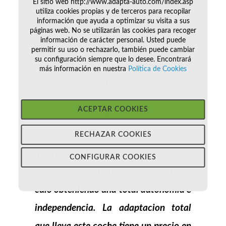
El sitio web http://www.adapta-auto.com/index.asp
Dispone de rebaje de piso integral,
utiliza cookies propias y de terceros para recopilar
información que ayuda a optimizar su visita a sus
rampa lateral electrica escamoteable
páginas web. No se utilizarán las cookies para recoger
información de carácter personal. Usted puede
(que va instalada debajo del suelo por
permitir su uso o rechazarlo, también puede cambiar
su configuración siempre que lo desee. Encontrará
lo que evita ruidos interiores y el no
más información en nuestra
Política de Cookies
tener que sacarla cuando no viaja la
persona discapacitada) y
sistema
ACEPTAR COOKIES
eléctrico acelerador y freno en puerta
conductor
Asi mismo, se accede con
RECHAZAR COOKIES
mucha facilidad y sin hacer ningun
CONFIGURAR COOKIES
tipo de esfuerzo en el interior del vei­
culo obteniendo una total autonomia e
independencia. La adaptacion total