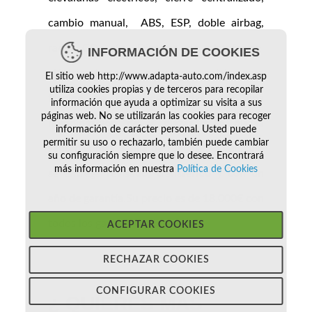
cambio manual, ABS, ESP, doble airbag,
radio CD, etc. Dispone de plataforma
INFORMACIÓN DE COOKIES
eléctrica trasera y guías con anclajes para
El sitio web http://www.adapta-auto.com/index.asp
utiliza cookies propias y de terceros para recopilar
fijación de sillas de ruedas, con una
información que ayuda a optimizar su visita a sus
páginas web. No se utilizarán las cookies para recoger
homologacion de 9 plazas o 6 plazas
información de carácter personal. Usted puede
permitir su uso o rechazarlo, también puede cambiar
sentadas mas 3 silla de ruedas. El vehículo
su configuración siempre que lo desee. Encontrará
más información en nuestra
Política de Cookies
se entrega revisado, transferido y con un
año de garantía.Su precio es de 18.000€ con
todos los gastos incluidos
ACEPTAR COOKIES
RECHAZAR COOKIES
CONFIGURAR COOKIES
¿ QUIERES MÁS