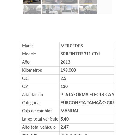
Marca
MERCEDES
Modelo
SPREINTER 311 CD1
Año
2013
Kilómetros
198.000
C.C
2.5
C.V
130
Adaptación
PLATAFORMA ELECTRICA Y ESCALON
Categoría
FURGONETA TAMAÃ‘O GRANDE
Caja de cambios
MANUAL
Largo total vehículo
5.40
Alto total vehículo
2.47