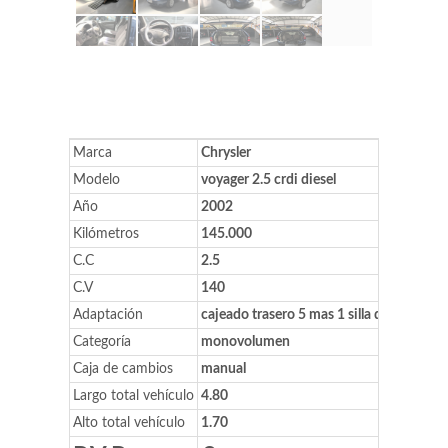
Marca
Chrysler
Modelo
voyager 2.5 crdi diesel
Año
2002
Kilómetros
145.000
C.C
2.5
C.V
140
Adaptación
cajeado trasero 5 mas 1 silla de ruedas
Categoría
monovolumen
Caja de cambios
manual
Largo total vehículo
4.80
Alto total vehículo
1.70