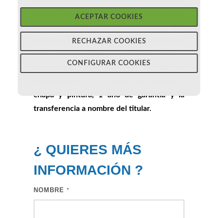
ruedas. La adaptacion permite entrar con la
ACEPTAR COOKIES
silla de ruedas y viajar entre los dos
asientos de atras. Plazas totales: 4 asientos
RECHAZAR COOKIES
mas 1 silla de ruedas. Su precio de venta es
CONFIGURAR COOKIES
de 9.500€incluye el IVA al 4%, la
homologacion, ITV, revision de mecanica,
chapa y pintura, 1 año de garantia y la
transferencia a nombre del titular.
¿ QUIERES MÁS
INFORMACIÓN
?
NOMBRE
*