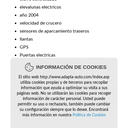
elevalunas electricos
año 2004
velocidad de crucero
sensores de aparcamiento traseros
llantas
GPS
Puertas electricas
radio CD de pantalla grande
INFORMACIÓN DE COOKIES
cristales tintados
El sitio web http://www.adapta-auto.com/index.asp
ETC
utiliza cookies propias y de terceros para recopilar
información que ayuda a optimizar su visita a sus
páginas web. No se utilizarán las cookies para recoger
A
DAPTACION:
información de carácter personal. Usted puede
permitir su uso o rechazarlo, también puede cambiar
su configuración siempre que lo desee. Encontrará
D
ispone de un amplio rebaje de suelo en la
más información en nuestra
Política de Cookies
parte trasera, instalacion de rampa manual
y guias con anclajes para fijacion de silla de